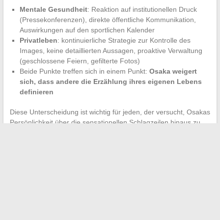
Mentale Gesundheit
: Reaktion auf institutionellen Druck
(Pressekonferenzen), direkte öffentliche Kommunikation,
Auswirkungen auf den sportlichen Kalender
Privatleben
: kontinuierliche Strategie zur Kontrolle des
Images, keine detaillierten Aussagen, proaktive Verwaltung
(geschlossene Feiern, gefilterte Fotos)
Beide Punkte treffen sich in einem Punkt:
Osaka weigert
sich, dass andere die Erzählung ihres eigenen Lebens
definieren
Diese Unterscheidung ist wichtig für jeden, der versucht, Osakas
Persönlichkeit über die sensationellen Schlagzeilen hinaus zu
verstehen. Die Verwirrung zwischen den beiden Bereichen nährt
eine vereinfachte Erzählung, die eine “verletzliche” Sportlerin
zeigt, die sich versteckt, während ihre Entscheidungen eine
kohärente und bewusste Strategie widerspiegeln.
Der Fall Naomi Osaka erinnert daran, dass das Konzept der
“unerhörten Enthüllung” in der Klatschpresse oft auf einem
Missverständnis beruht. Was als vertrauliche Informationen
präsentiert wird, entspricht in Wirklichkeit einer kontrollierten,