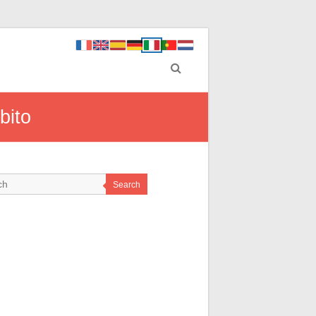
bito
Search