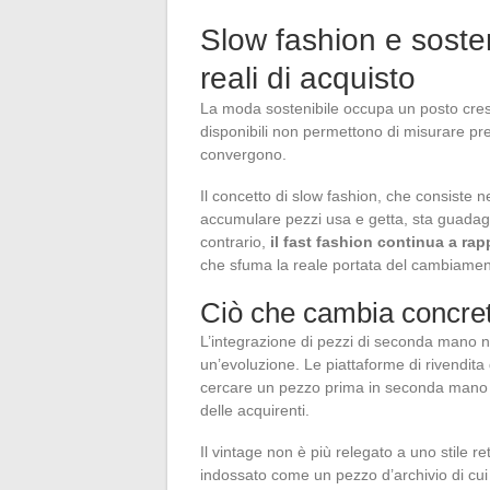
Slow fashion e sosteni
reali di acquisto
La moda sostenibile occupa un posto cresc
disponibili non permettono di misurare p
convergono.
Il concetto di slow fashion, che consiste nel
accumulare pezzi usa e getta, sta guadagn
contrario,
il fast fashion continua a ra
che sfuma la reale portata del cambiamen
Ciò che cambia concret
L’integrazione di pezzi di seconda mano negl
un’evoluzione. Le piattaforme di rivendita d
cercare un pezzo prima in seconda mano p
delle acquirenti.
Il vintage non è più relegato a uno stile r
indossato come un pezzo d’archivio di cui l