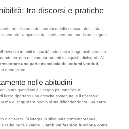
bilità: tra discorsi e pratiche
ente nel discorso dei marchi e delle consumatrici. I dati
recisamente l’ampiezza del cambiamento, ma diversi segnali
l’investire in abiti di qualità indossati a lungo piuttosto che
ando terreno nei comportamenti d’acquisto dichiarati. Al
ppresentare una parte massiccia dei volumi venduti
, il
to annunciato.
amente nelle abitudini
i outfit quotidiani è il segno più tangibile di
i lusso riportano una crescita sostenuta, e il riflesso di
rima di acquistare nuovo si sta diffondendo tra una parte
etro dichiarato. Si integra in silhouette contemporanee,
a rarità ne fa il valore.
L’archival fashion funziona come