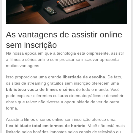
As vantagens de assistir online
sem inscrição
Na nossa época em que a tecnologia está onipresente, assistir
a filmes e séries online sem precisar se inscrever apresenta
muitas vantagens.
Isso proporciona uma grande
liberdade de escolha
. De fato,
os sites de streaming gratuitos sem inscrição oferecem uma
biblioteca vasta de filmes e séries
de todo o mundo. Você
pode explorar diferentes culturas cinematográficas e descobrir
obras que talvez não tivesse a oportunidade de ver de outra
forma.
Assistir a filmes e séries online sem inscrição oferece uma
flexibilidade total em termos de horário
. Você não está mais
limitado pelos horários impostos pelos canais de televisão ou