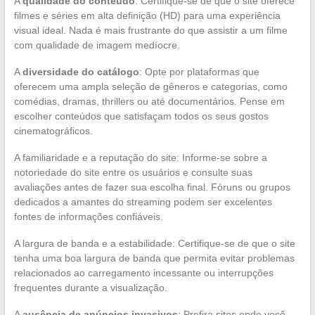
A
qualidade do conteúdo
: Certifique-se de que o site oferece
filmes e séries em alta definição (HD) para uma experiência
visual ideal. Nada é mais frustrante do que assistir a um filme
com qualidade de imagem medíocre.
A
diversidade do catálogo
: Opte por plataformas que
oferecem uma ampla seleção de gêneros e categorias, como
comédias, dramas, thrillers ou até documentários. Pense em
escolher conteúdos que satisfaçam todos os seus gostos
cinematográficos.
A familiaridade e a reputação do site: Informe-se sobre a
notoriedade do site entre os usuários e consulte suas
avaliações antes de fazer sua escolha final. Fóruns ou grupos
dedicados a amantes do streaming podem ser excelentes
fontes de informações confiáveis.
A largura de banda e a estabilidade: Certifique-se de que o site
tenha uma boa largura de banda que permita evitar problemas
relacionados ao carregamento incessante ou interrupções
frequentes durante a visualização.
A
ausência de anúncios invasivos
: Prefira sites onde você