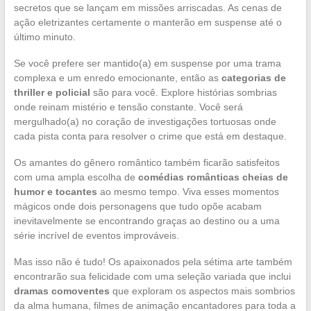
secretos que se lançam em missões arriscadas. As cenas de
ação eletrizantes certamente o manterão em suspense até o
último minuto.
Se você prefere ser mantido(a) em suspense por uma trama
complexa e um enredo emocionante, então as
categorias de
thriller e policial
são para você. Explore histórias sombrias
onde reinam mistério e tensão constante. Você será
mergulhado(a) no coração de investigações tortuosas onde
cada pista conta para resolver o crime que está em destaque.
Os amantes do gênero romântico também ficarão satisfeitos
com uma ampla escolha de
comédias românticas cheias de
humor e tocantes
ao mesmo tempo. Viva esses momentos
mágicos onde dois personagens que tudo opõe acabam
inevitavelmente se encontrando graças ao destino ou a uma
série incrível de eventos improváveis.
Mas isso não é tudo! Os apaixonados pela sétima arte também
encontrarão sua felicidade com uma seleção variada que inclui
dramas comoventes
que exploram os aspectos mais sombrios
da alma humana, filmes de animação encantadores para toda a